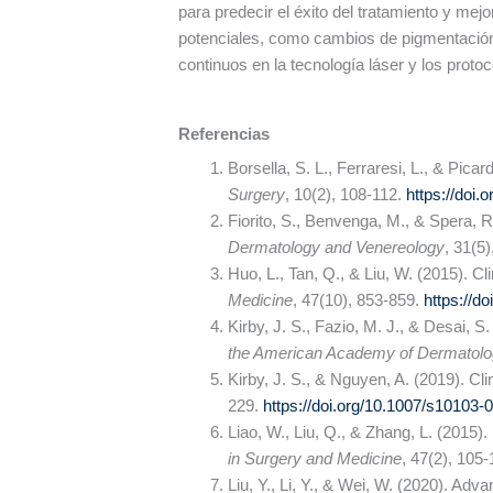
para predecir el éxito del tratamiento y me
potenciales, como cambios de pigmentación
continuos en la tecnología láser y los proto
Referencias
Borsella, S. L., Ferraresi, L., & Pica
Surgery
, 10(2), 108-112.
https://doi
Fiorito, S., Benvenga, M., & Spera, 
Dermatology and Venereology
, 31(5
Huo, L., Tan, Q., & Liu, W. (2015). C
Medicine
, 47(10), 853-859.
https://d
Kirby, J. S., Fazio, M. J., & Desai, 
the American Academy of Dermatol
Kirby, J. S., & Nguyen, A. (2019). Cl
229.
https://doi.org/10.1007/s10103-
Liao, W., Liu, Q., & Zhang, L. (2015)
in Surgery and Medicine
, 47(2), 105
Liu, Y., Li, Y., & Wei, W. (2020). Ad