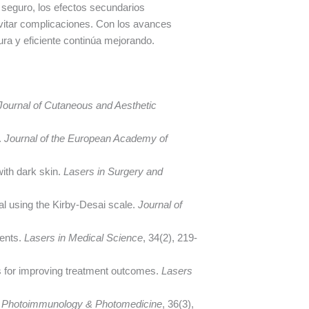
e seguro, los efectos secundarios
vitar complicaciones. Con los avances
ura y eficiente continúa mejorando.
Journal of Cutaneous and Aesthetic
.
Journal of the European Academy of
with dark skin.
Lasers in Surgery and
val using the Kirby-Desai scale.
Journal of
ments.
Lasers in Medical Science
, 34(2), 219-
ies for improving treatment outcomes.
Lasers
, Photoimmunology & Photomedicine
, 36(3),