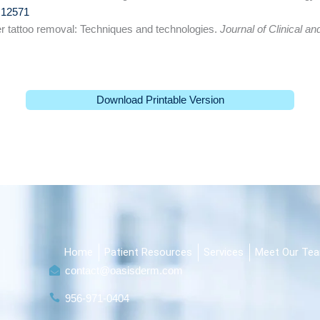
p.12571
ser tattoo removal: Techniques and technologies.
Journal of Clinical a
Download Printable Version
Home
Patient Resources
Services
Meet Our Te
contact@oasisderm.com
956-971-0404