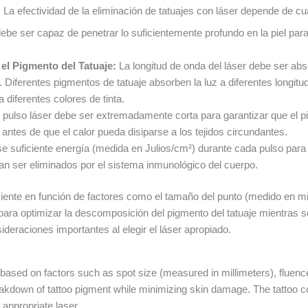
. La efectividad de la eliminación de tatuajes con láser depende de cu
debe ser capaz de penetrar lo suficientemente profundo en la piel para
el Pigmento del Tatuaje:
La longitud de onda del láser debe ser ab
e. Diferentes pigmentos de tatuaje absorben la luz a diferentes longitu
a diferentes colores de tinta.
 pulso láser debe ser extremadamente corta para garantizar que el pi
antes de que el calor pueda disiparse a los tejidos circundantes.
 suficiente energía (medida en Julios/cm²) durante cada pulso par
 ser eliminados por el sistema inmunológico del cuerpo.
iente en función de factores como el tamaño del punto (medido en mil
para optimizar la descomposición del pigmento del tatuaje mientras se 
nsideraciones importantes al elegir el láser apropiado.
 based on factors such as spot size (measured in millimeters), fluenc
akdown of tattoo pigment while minimizing skin damage. The tattoo col
 appropriate laser.