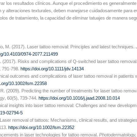
jorar los resultados clínicos. Aunque el procedimiento es generalment
 y alteraciones texturales, deben manejarse cuidadosamente para e
colos de tratamiento, la capacidad de eliminar tatuajes de manera seg
rdo, M. (2017). Laser tattoo removal: Principles and latest techniques.
.org/10.4103/0974-2077.211499
R. (2017). Risks and complications of Q-switched laser tattoo removal
), 791-798.
https://doi.org/10.1111/jdv.14134
linical outcomes and complications of laser tattoo removal in patients 
oi.org/10.1002/lsm.22358
S. R. (2009). Predicting the number of treatments for laser tattoo remo
ogy
, 60(5), 739-744.
https://doi.org/10.1016/j.jaad.2008.10.014
inical insights into laser tattoo removal: Challenges and new develop
019-02794-5
. Laser removal of tattoos: Mechanisms, clinical results, and strateg
-113.
https://doi.org/10.1002/lsm.22352
vancements in laser technologies for tattoo removal.
Photodermatology