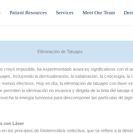
e
Patient Resources
Services
Meet Our Team
Der
Eliminación de Tatuajes
se creyó imposible, ha experimentado avances significativos con el ad
jes, incluyendo la dermoabrasión, la salabrasión, la criocirugía, la 
 menos efectivos. Hoy en día, la eliminación de tatuajes con láser se
ermiten la eliminación no invasiva y dirigida de la tinta del tatuaje d
aprovecha la energía luminosa para descomponer las partículas de pig
es con Láser
en los principios de fototermólisis selectiva, que se refiere a la des