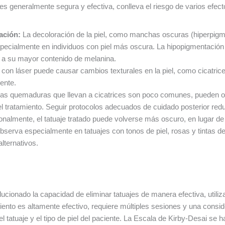
 es generalmente segura y efectiva, conlleva el riesgo de varios efe
ación:
La decoloración de la piel, como manchas oscuras (hiperpig
specialmente en individuos con piel más oscura. La hipopigmentación
o a su mayor contenido de melanina.
 con láser puede causar cambios texturales en la piel, como cicatric
mente.
as quemaduras que llevan a cicatrices son poco comunes, pueden ocurr
tratamiento. Seguir protocolos adecuados de cuidado posterior reduc
nalmente, el tatuaje tratado puede volverse más oscuro, en lugar 
bserva especialmente en tatuajes con tonos de piel, rosas y tintas d
lternativos.
lucionado la capacidad de eliminar tatuajes de manera efectiva, utili
miento es altamente efectivo, requiere múltiples sesiones y una consi
 del tatuaje y el tipo de piel del paciente. La Escala de Kirby-Desai s