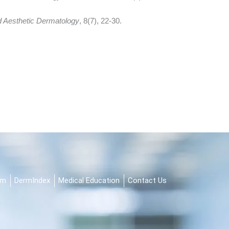
nd Aesthetic Dermatology
, 8(7), 22-30.
am
DermIndex
Medical Education
Contact Us