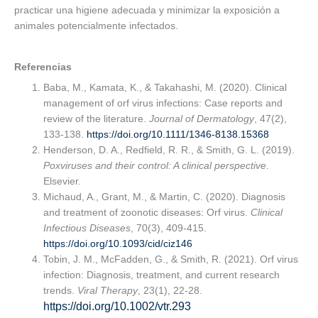
practicar una higiene adecuada y minimizar la exposición a
animales potencialmente infectados.
Referencias
Baba, M., Kamata, K., & Takahashi, M. (2020). Clinical
management of orf virus infections: Case reports and
review of the literature.
Journal of Dermatology
, 47(2),
133-138.
https://doi.org/10.1111/1346-8138.15368
Henderson, D. A., Redfield, R. R., & Smith, G. L. (2019).
Poxviruses and their control: A clinical perspective
.
Elsevier.
Michaud, A., Grant, M., & Martin, C. (2020). Diagnosis
and treatment of zoonotic diseases: Orf virus.
Clinical
Infectious Diseases
, 70(3), 409-415.
https://doi.org/10.1093/cid/ciz146
Tobin, J. M., McFadden, G., & Smith, R. (2021). Orf virus
infection: Diagnosis, treatment, and current research
trends.
Viral Therapy
, 23(1), 22-28.
https://doi.org/10.1002/vtr.293