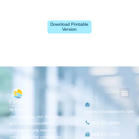
Download Printable
Version
Men
At Oasis
contact@oasisderm.com
Dermatology,
our mission
956-971-0404
is
to provide excellent,
compassionate medical
956-971-0408
care, serve the community,