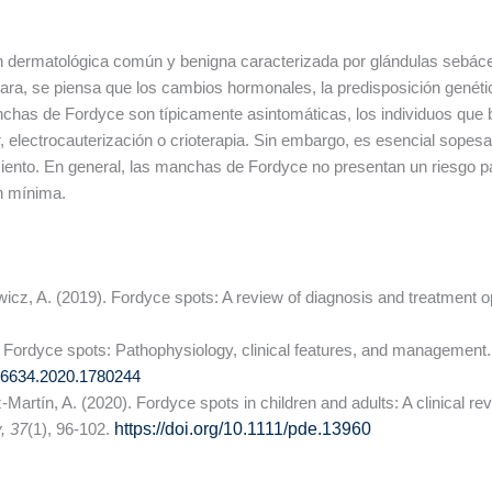
 dermatológica común y benigna caracterizada por glándulas sebáce
a, se piensa que los cambios hormonales, la predisposición genétic
anchas de Fordyce son típicamente asintomáticas, los individuos qu
, electrocauterización o crioterapia. Sin embargo, es esencial sopesa
amiento. En general, las manchas de Fordyce no presentan un riesgo 
ón mínima.
icz, A. (2019). Fordyce spots: A review of diagnosis and treatment o
). Fordyce spots: Pathophysiology, clinical features, and management
546634.2020.1780244
Martín, A. (2020). Fordyce spots in children and adults: A clinical re
, 37
(1), 96-102.
https://doi.org/10.1111/pde.13960