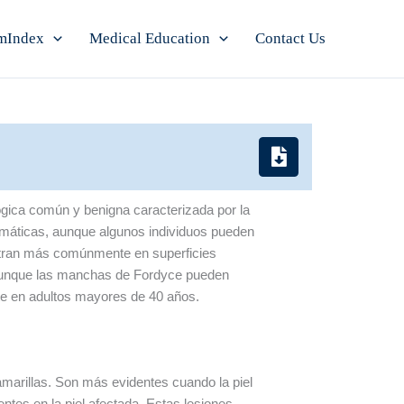
mIndex
Medical Education
Contact Us
ica común y benigna caracterizada por la
omáticas, aunque algunos individuos pueden
entran más comúnmente en superficies
. Aunque las manchas de Fordyce pueden
nte en adultos mayores de 40 años.
arillas. Son más evidentes cuando la piel
tes en la piel afectada. Estas lesiones