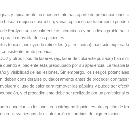
gnas y típicamente no causan síntomas aparte de preocupaciones c
ue buscan mejoría cosmética, varias opciones de tratamiento pueden
e Fordyce son usualmente asintomáticas y no indican problemas de 
a para la mayoría de los pacientes.
os tópicos, incluyendo retinoides (ej., tretinoína), han sido explorado
á consistentemente probada.
 CO2 y otros tipos de láseres (ej., láser de colorante pulsado) han sido
cuando el paciente está preocupado por su apariencia. La terapia lás
o y visibilidad de las lesiones. Sin embargo, los riesgos potenciales
n, deben considerarse cuidadosamente antes de proceder con tales 
involucra el uso de calor para remover las pápulas y puede ser efec
ocupación, y el procedimiento debe ser realizado por un profesional
olucra congelar las lesiones con nitrógeno líquido, es otra opción de
ién conlleva riesgos de cicatrización y cambios de pigmentación.