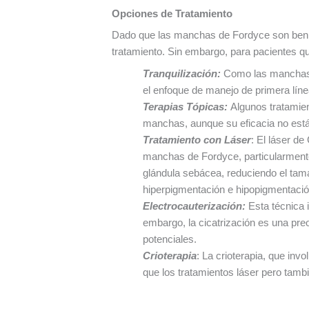
Opciones de Tratamiento
Dado que las manchas de Fordyce son beni
tratamiento. Sin embargo, para pacientes q
Tranquilización:
Como las manchas d
el enfoque de manejo de primera líne
Terapias Tópicas:
Algunos tratamient
manchas, aunque su eficacia no est
Tratamiento con Láser
: El láser de
manchas de Fordyce, particularmente 
glándula sebácea, reduciendo el tamañ
hiperpigmentación e hipopigmentació
Electrocauterización:
Esta técnica 
embargo, la cicatrización es una pre
potenciales.
Crioterapia
: La crioterapia, que inv
que los tratamientos láser pero tamb