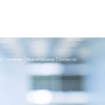
am
DermIndex
Medical Education
Contact Us