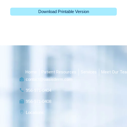
Download Printable Version
Home
Patient Resources
Services
Meet Our Te
contact@oasisderm.com
956-971-0404
956-971-0408
Locations