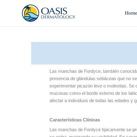
Skip
to
Hom
content
Las manchas de Fordyce, también conocidas
presencia de glándulas sebáceas que no se 
experimentar picazón leve o molestias. Se 
mucosas como el borde externo de los labi
afectar a individuos de todas las edades y 
Características Clínicas
Las manchas de Fordyce típicamente se pre
se estira, mejorando su visibilidad. En ca