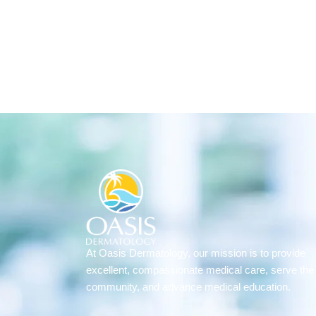
At Oasis Dermatology,
our mission is
to provide
excellent, compassionate medical care, serve the
community, and advance medical education.