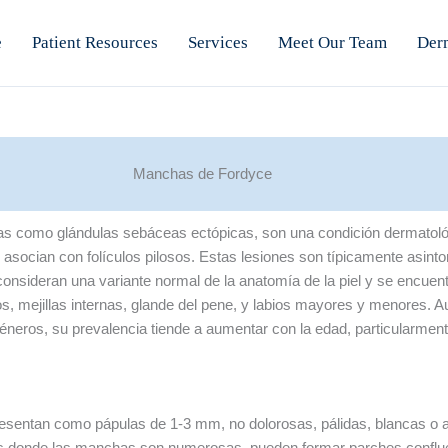
e
Patient Resources
Services
Meet Our Team
Der
Manchas de Fordyce
 como glándulas sebáceas ectópicas, son una condición dermatológ
asocian con folículos pilosos. Estas lesiones son típicamente asint
consideran una variante normal de la anatomía de la piel y se encu
os, mejillas internas, glande del pene, y labios mayores y menores
géneros, su prevalencia tiende a aumentar con la edad, particularme
sentan como pápulas de 1-3 mm, no dolorosas, pálidas, blancas o am
sos donde las manchas son numerosas, pueden formar parches confluen