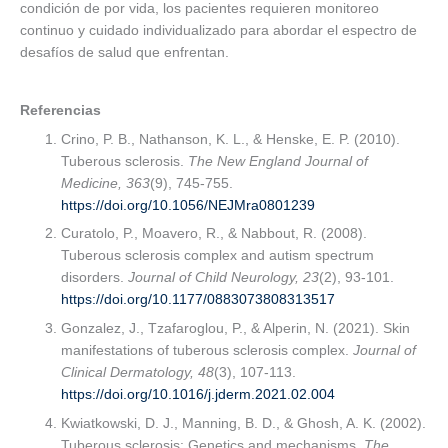
condición de por vida, los pacientes requieren monitoreo
continuo y cuidado individualizado para abordar el espectro de
desafíos de salud que enfrentan.
Referencias
Crino, P. B., Nathanson, K. L., & Henske, E. P. (2010).
Tuberous sclerosis.
The New England Journal of
Medicine, 363
(9), 745-755.
https://doi.org/10.1056/NEJMra0801239
Curatolo, P., Moavero, R., & Nabbout, R. (2008).
Tuberous sclerosis complex and autism spectrum
disorders.
Journal of Child Neurology, 23
(2), 93-101.
https://doi.org/10.1177/0883073808313517
Gonzalez, J., Tzafaroglou, P., & Alperin, N. (2021). Skin
manifestations of tuberous sclerosis complex.
Journal of
Clinical Dermatology, 48
(3), 107-113.
https://doi.org/10.1016/j.jderm.2021.02.004
Kwiatkowski, D. J., Manning, B. D., & Ghosh, A. K. (2002).
Tuberous sclerosis: Genetics and mechanisms.
The