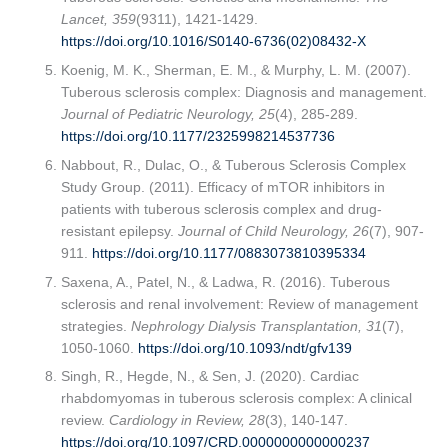
Lancet, 359
(9311), 1421-1429.
https://doi.org/10.1016/S0140-6736(02)08432-X
Koenig, M. K., Sherman, E. M., & Murphy, L. M. (2007).
Tuberous sclerosis complex: Diagnosis and management.
Journal of Pediatric Neurology, 25
(4), 285-289.
https://doi.org/10.1177/2325998214537736
Nabbout, R., Dulac, O., & Tuberous Sclerosis Complex
Study Group. (2011). Efficacy of mTOR inhibitors in
patients with tuberous sclerosis complex and drug-
resistant epilepsy.
Journal of Child Neurology, 26
(7), 907-
911.
https://doi.org/10.1177/0883073810395334
Saxena, A., Patel, N., & Ladwa, R. (2016). Tuberous
sclerosis and renal involvement: Review of management
strategies.
Nephrology Dialysis Transplantation, 31
(7),
1050-1060.
https://doi.org/10.1093/ndt/gfv139
Singh, R., Hegde, N., & Sen, J. (2020). Cardiac
rhabdomyomas in tuberous sclerosis complex: A clinical
review.
Cardiology in Review, 28
(3), 140-147.
https://doi.org/10.1097/CRD.0000000000000237