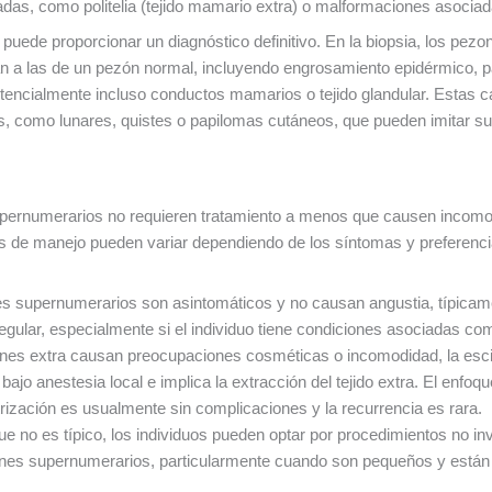
adas, como politelia (tejido mamario extra) o malformaciones asociad
 puede proporcionar un diagnóstico definitivo. En la biopsia, los p
an a las de un pezón normal, incluyendo engrosamiento epidérmico, p
tencialmente incluso conductos mamarios o tejido glandular. Estas ca
, como lunares, quistes o papilomas cutáneos, que pueden imitar su
pernumerarios no requieren tratamiento a menos que causen incomodid
 de manejo pueden variar dependiendo de los síntomas y preferencia
s supernumerarios son asintomáticos y no causan angustia, típicame
lar, especialmente si el individuo tiene condiciones asociadas como
nes extra causan preocupaciones cosméticas o incomodidad, la esci
bajo anestesia local e implica la extracción del tejido extra. El enfo
trización es usualmente sin complicaciones y la recurrencia es rara.
e no es típico, los individuos pueden optar por procedimientos no inv
ezones supernumerarios, particularmente cuando son pequeños y están