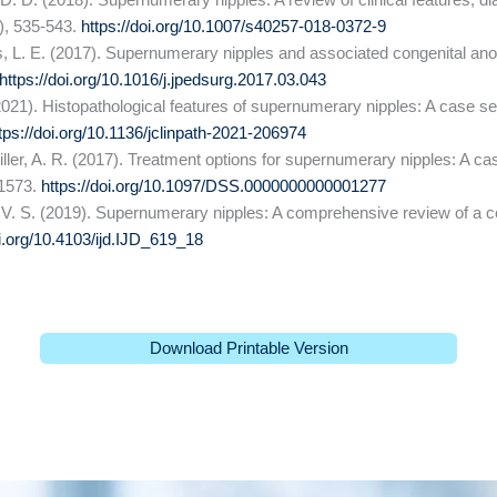
4), 535-543.
https://doi.org/10.1007/s40257-018-0372-9
ms, L. E. (2017). Supernumerary nipples and associated congenital anom
https://doi.org/10.1016/j.jpedsurg.2017.03.043
(2021). Histopathological features of supernumerary nipples: A case ser
tps://doi.org/10.1136/jclinpath-2021-206974
ler, A. R. (2017). Treatment options for supernumerary nipples: A case
-1573.
https://doi.org/10.1097/DSS.0000000000001277
il, V. S. (2019). Supernumerary nipples: A comprehensive review of 
oi.org/10.4103/ijd.IJD_619_18
Download Printable Version