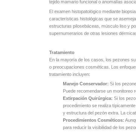
tejido mamario funcional o anomalías asoci
El examen histopatológico mediante biopsia
características histológicas que se asemej
estructuras pilosebáceas, músculo liso y po
supernumerarios de otras lesiones dérmicas
Tratamiento
En la mayoría de los casos, los pezones su
o preocupaciones cosméticas. Los enfoques
tratamiento incluyen:
Manejo Conservador:
Si los pezone
Puede recomendarse un monitoreo regu
Extirpación Quirúrgica:
Si los pezo
procedimiento se realiza típicamente 
y estructura del pezón extra. La cica
Procedimientos Cosméticos:
Aunqu
para reducir la visibilidad de los p