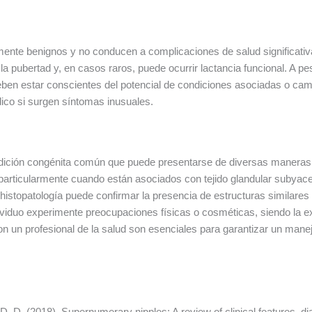
nte benignos y no conducen a complicaciones de salud significativ
la pubertad y, en casos raros, puede ocurrir lactancia funcional. A pes
en estar conscientes del potencial de condiciones asociadas o camb
co si surgen síntomas inusuales.
ición congénita común que puede presentarse de diversas maneras.
articularmente cuando están asociados con tejido glandular subyacen
histopatología puede confirmar la presencia de estructuras similares
viduo experimente preocupaciones físicas o cosméticas, siendo la ext
on un profesional de la salud son esenciales para garantizar un mane
, D. D. (2018). Supernumerary nipples: A review of clinical features