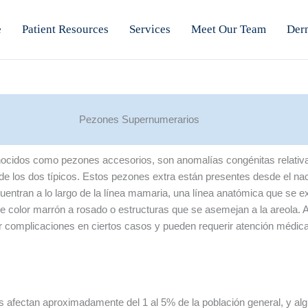
e
Patient Resources
Services
Meet Our Team
Der
Pezones Supernumerarios
ocidos como pezones accesorios, son anomalías congénitas relativ
de los dos típicos. Estos pezones extra están presentes desde el na
entran a lo largo de la línea mamaria, una línea anatómica que se ext
color marrón a rosado o estructuras que se asemejan a la areola. 
complicaciones en ciertos casos y pueden requerir atención médic
 afectan aproximadamente del 1 al 5% de la población general, y al