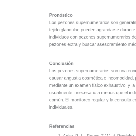
Pronóstico
Los pezones supernumerarios son generalme
tejido glandular, pueden agrandarse durante 
individuos con pezones supernumerarios deb
pezones extra y buscar asesoramiento médi
Conclusión
Los pezones supernumerarios son una cond
causar angustia cosmética o incomodidad, p
mediante un examen físico exhaustivo, y la 
usualmente innecesario a menos que el indi
común. El monitoreo regular y la consulta c
individuales.
Referencias
Adler, B. L., Bauer, T. W., & Brodsky