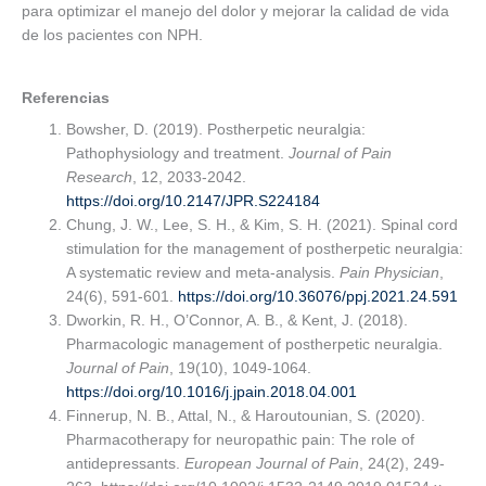
para optimizar el manejo del dolor y mejorar la calidad de vida
de los pacientes con NPH.
Referencias
Bowsher, D. (2019). Postherpetic neuralgia:
Pathophysiology and treatment.
Journal of Pain
Research
, 12, 2033-2042.
https://doi.org/10.2147/JPR.S224184
Chung, J. W., Lee, S. H., & Kim, S. H. (2021). Spinal cord
stimulation for the management of postherpetic neuralgia:
A systematic review and meta-analysis.
Pain Physician
,
24(6), 591-601.
https://doi.org/10.36076/ppj.2021.24.591
Dworkin, R. H., O’Connor, A. B., & Kent, J. (2018).
Pharmacologic management of postherpetic neuralgia.
Journal of Pain
, 19(10), 1049-1064.
https://doi.org/10.1016/j.jpain.2018.04.001
Finnerup, N. B., Attal, N., & Haroutounian, S. (2020).
Pharmacotherapy for neuropathic pain: The role of
antidepressants.
European Journal of Pain
, 24(2), 249-