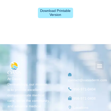
Download Printable
Version
Men
At Oasis
contact@oasisderm.com
Dermatology,
our mission
956-971-0404
is
to provide excellent,
compassionate medical
956-971-0408
care, serve the community,
and advance medical
Locations