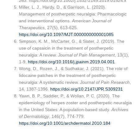
263. https://doi.org/10.1002/j.1532-2149.2019.01524.x
Miller, L. J., Hardy, D., & Garrison, L. (2020).
Management of postherpetic neuralgia: Pharmacologic
and interventional options.
American Journal of
Therapeutics
, 27(5), 613-625.
https://doi.org/10.1097/MJT.0000000000001085
Simpson, K. M., McCarter, G., & Slater, J. (2019). The
use of capsaicin in the treatment of postherpetic
neuralgia: A review.
Journal of Pain Management
, 13(1),
1-9.
https://doi.org/10.1016/j.jpainm.2019.04.001
Wong, D., Rozen, J., & Sudhakar, J. (2021). The role of
lidocaine patches in the treatment of postherpetic
neuralgia: A systematic review.
Journal of Pain Research
,
14, 1387-1396.
https://doi.org/10.2147/JPR.S309231
Yawn, B. P., Saddier, P., & Wollan, P. C. (2020). The
epidemiology of herpes zoster and postherpetic neuralgia
in the United States: A population-based study.
Archives
of Dermatology
, 146(7), 774-779.
https://doi.org/10.1001/archdermatol.2010.184