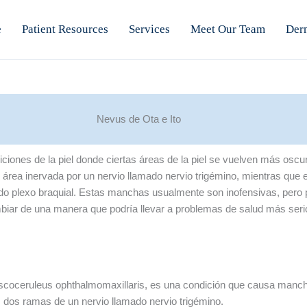
e
Patient Resources
Services
Meet Our Team
Der
Nevus de Ota e Ito
ciones de la piel donde ciertas áreas de la piel se vuelven más oscu
 área inervada por un nervio llamado nervio trigémino, mientras que 
amado plexo braquial. Estas manchas usualmente son inofensivas, per
mbiar de una manera que podría llevar a problemas de salud más seri
coceruleus ophthalmomaxillaris, es una condición que causa manchas
s dos ramas de un nervio llamado nervio trigémino.