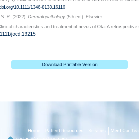
/doi.org/10.1111/1346-8138.16116
 S. R. (2022).
Dermatopathology
(5th ed.). Elsevier.
Clinical characteristics and treatment of nevus of Ota: A retrospective
0.1111/jocd.13215
Download Printable Version
Home
Patient Resources
Services
Meet Our Te
contact@oasisderm.com