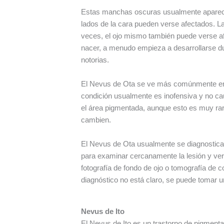
Estas manchas oscuras usualmente aparecen e
lados de la cara pueden verse afectados. L
veces, el ojo mismo también puede verse af
nacer, a menudo empieza a desarrollarse d
notorias.
El Nevus de Ota se ve más comúnmente en 
condición usualmente es inofensiva y no c
el área pigmentada, aunque esto es muy rar
cambien.
El Nevus de Ota usualmente se diagnostica 
para examinar cercanamente la lesión y veri
fotografía de fondo de ojo o tomografía de
diagnóstico no está claro, se puede tomar 
Nevus de Ito
El Nevus de Ito es un trastorno de pigmenta