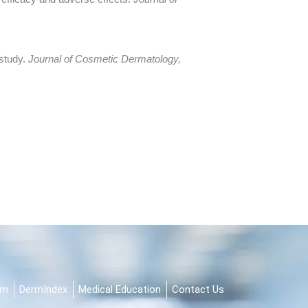
 study.
Journal of Cosmetic Dermatology,
am
DermIndex
Medical Education
Contact Us