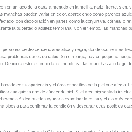
n un lado de la cara, a menudo en la mejilla, nariz, frente, sien, y
as manchas pueden variar en color, apareciendo como parches azule
ectado, con decoloración en partes como la conjuntiva, córnea, o re
urante la pubertad o adultez temprana. Con el tiempo, las manchas
personas de descendencia asiática y negra, donde ocurre más frecu
ausa problemas serios de salud. Sin embargo, hay un pequeño riesgo
o. Debido a esto, es importante monitorear las manchas a lo largo d
basado en su apariencia y el área específica de la piel que afecta.
ficar cualquier signo de cáncer de piel. Si el área pigmentada invol
 coherencia óptica pueden ayudar a examinar la retina y el ojo más c
una biopsia para confirmar la condición y descartar otras posibles 
ción similar al Nevus de Ota pero afecta diferentes áreas del cuerpo