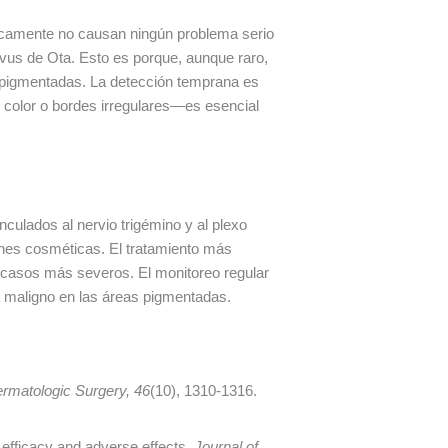
picamente no causan ningún problema serio
vus de Ota. Esto es porque, aunque raro,
s pigmentadas. La detección temprana es
 color o bordes irregulares—es esencial
nculados al nervio trigémino y al plexo
nes cosméticas. El tratamiento más
ra casos más severos. El monitoreo regular
a maligno en las áreas pigmentadas.
rmatologic Surgery, 46
(10), 1310-1316.
l efficacy and adverse effects.
Journal of