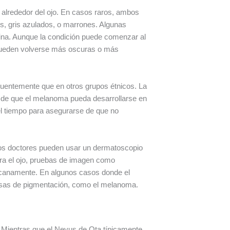
 alrededor del ojo. En casos raros, ambos
s, gris azulados, o marrones. Algunas
tina. Aunque la condición puede comenzar al
 pueden volverse más oscuras o más
entemente que en otros grupos étnicos. La
 de que el melanoma pueda desarrollarse en
el tiempo para asegurarse de que no
 Los doctores pueden usar un dermatoscopio
ucra el ojo, pruebas de imagen como
ercanamente. En algunos casos donde el
causas de pigmentación, como el melanoma.
. Mientras que el Nevus de Ota típicamente