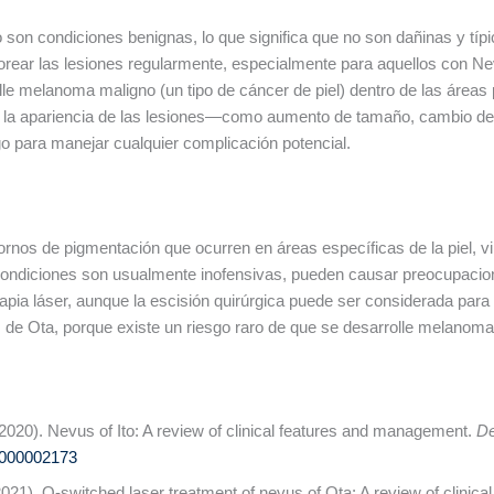
 son condiciones benignas, lo que significa que no son dañinas y tí
orear las lesiones regularmente, especialmente para aquellos con Ne
lle melanoma maligno (un tipo de cáncer de piel) dentro de las área
en la apariencia de las lesiones—como aumento de tamaño, cambio de
o para manejar cualquier complicación potencial.
rnos de pigmentación que ocurren en áreas específicas de la piel, vi
ondiciones son usualmente inofensivas, pueden causar preocupacio
erapia láser, aunque la escisión quirúrgica puede ser considerada pa
 de Ota, porque existe un riesgo raro de que se desarrolle melanom
 (2020). Nevus of Ito: A review of clinical features and management.
De
0000002173
(2021). Q-switched laser treatment of nevus of Ota: A review of clinica