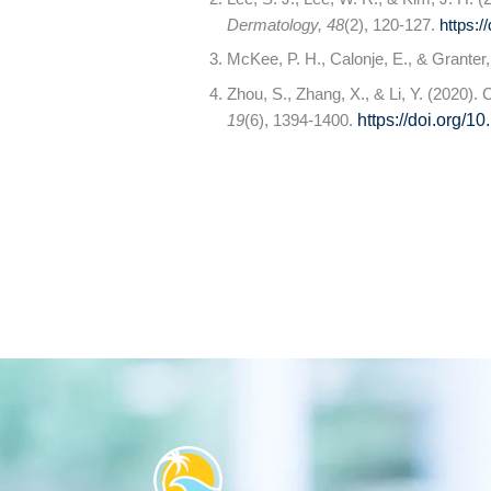
Dermatology, 48
(2), 120-127.
https:/
McKee, P. H., Calonje, E., & Granter,
Zhou, S., Zhang, X., & Li, Y. (2020). 
19
(6), 1394-1400.
https://doi.org/1