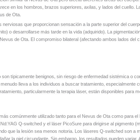
arece en los hombros, brazos superiores, axilas, y lados del cuello. 
us de Ota.
s nerviosas que proporcionan sensación a la parte superior del cuerp
nito) o desarrollarse más tarde en la vida (adquirido). La pigmentaci
 Nevus de Ota. El compromiso bilateral (afectando ambos lados del
 son típicamente benignos, sin riesgo de enfermedad sistémica o co
 menudo lleva a los individuos a buscar tratamiento, especialmente 
ratamiento, particularmente la terapia láser, están disponibles para m
o más comúnmente utilizado tanto para el Nevus de Ota como para el N
r Nd:YAG Q-switched y el láser PicoSure para dirigirse al pigmento (me
o que la lesión sea menos notoria. Los láseres Q-switched son a m
dañar la piel circundante. Sin embargo, los resultados pueden variar