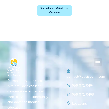
Download Printable
Version
Men
At Oasis
contact@oasisderm.com
Dermatology,
our mission
956-971-0404
is
to provide excellent,
compassionate medical
956-971-0408
care, serve the community,
and advance medical
Locations
education.