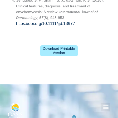
Sengupta, S. P., Shariff, S. J., & Ashwin, P. S. (2018).
Clinical features, diagnosis, and treatment of
onychomycosis: A review.
International Journal of
Dermatology, 57
(8), 943-953.
https://doi.org/10.1111/ijd.13977
Download Printable
Version
Men