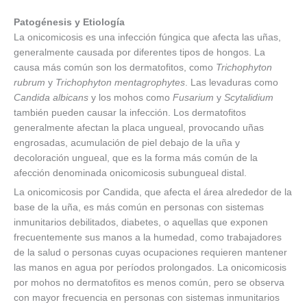
Patogénesis y Etiología
La onicomicosis es una infección fúngica que afecta las uñas,
generalmente causada por diferentes tipos de hongos. La
causa más común son los dermatofitos, como
Trichophyton
rubrum
y
Trichophyton mentagrophytes
. Las levaduras como
Candida albicans
y los mohos como
Fusarium
y
Scytalidium
también pueden causar la infección. Los dermatofitos
generalmente afectan la placa ungueal, provocando uñas
engrosadas, acumulación de piel debajo de la uña y
decoloración ungueal, que es la forma más común de la
afección denominada onicomicosis subungueal distal.
La onicomicosis por Candida, que afecta el área alrededor de la
base de la uña, es más común en personas con sistemas
inmunitarios debilitados, diabetes, o aquellas que exponen
frecuentemente sus manos a la humedad, como trabajadores
de la salud o personas cuyas ocupaciones requieren mantener
las manos en agua por períodos prolongados. La onicomicosis
por mohos no dermatofitos es menos común, pero se observa
con mayor frecuencia en personas con sistemas inmunitarios