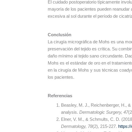
El cuidado postoperatorio típicamente involu
mayoría de los pacientes pueden reanudar ac
excesiva al sol durante el período de cicatr
Conclusión
La cirugía micrográfica de Mohs es una moda
preservación del tejido es crítica. Su comb
daño mínimo al tejido sano circundante. Dad
Mohs es el estándar de oro en el tratamient
en la cirugía de Mohs y sus técnicas coady
los pacientes.
Referencias
Beasley, M. J., Reichenberger, H., 
analysis.
Dermatologic Surgery, 47
(
Elner, V. M., & Schmults, C. D. (201
Dermatology, 78
(2), 215-227.
https:/