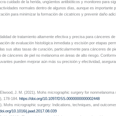
cra cuidado de la herida, ungüentos antibióticos y monitoreo para sign
tividades normales dentro de algunos días, aunque es importante prot
ización para minimizar la formación de cicatrices y prevenir daño adic
lidad de tratamiento altamente efectiva y precisa para cánceres de 
inación de evaluación histológica inmediata y escisión por etapas pe
as sus altas tasas de curación, particularmente para cánceres de piel
o de cánceres de piel no melanoma en áreas de alto riesgo. Conforme
uvantes pueden mejorar aún más su precisión y efectividad, asegura
& Elwood, J. M. (2021). Mohs micrographic surgery for nonmelanoma 
2), 178-184.
https://doi.org/10.1097/DSS.0000000000002448
8). Mohs micrographic surgery: Indications, techniques, and outcome
/doi.org/10.1016/j.jaad.2017.08.039