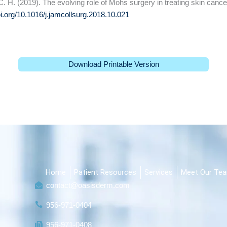
. H. (2019). The evolving role of Mohs surgery in treating skin cance
oi.org/10.1016/j.jamcollsurg.2018.10.021
Download Printable Version
Home
Patient Resources
Services
Meet Our Te
contact@oasisderm.com
956-971-0404
956-971-0408