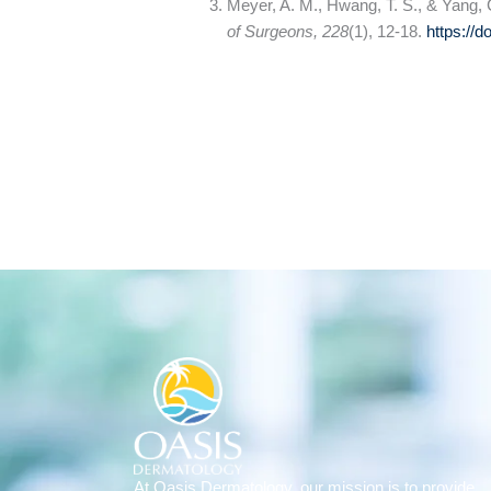
Meyer, A. M., Hwang, T. S., & Yang, C
of Surgeons, 228
(1), 12-18.
https://d
At Oasis Dermatology,
our mission is
to provide