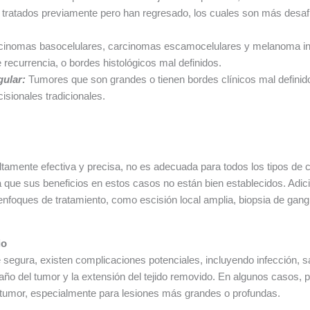
tratados previamente pero han regresado, los cuales son más desafi
inomas basocelulares, carcinomas escamocelulares y melanoma in 
 recurrencia, o bordes histológicos mal definidos.
gular:
Tumores que son grandes o tienen bordes clínicos mal definidos
sionales tradicionales.
tamente efectiva y precisa, no es adecuada para todos los tipos de c
ue sus beneficios en estos casos no están bien establecidos. Adic
nfoques de tratamiento, como escisión local amplia, biopsia de ganglio
io
egura, existen complicaciones potenciales, incluyendo infección, sa
ño del tumor y la extensión del tejido removido. En algunos casos, p
l tumor, especialmente para lesiones más grandes o profundas.