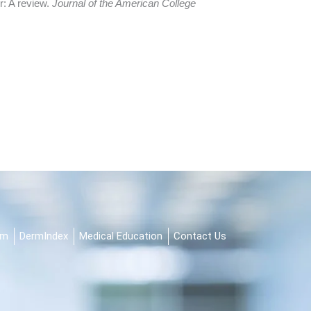
r: A review.
Journal of the American College
am
DermIndex
Medical Education
Contact Us