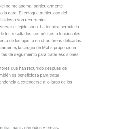
iel no melanoma, particularmente
 la cara. El enfoque meticuloso del
inidos o son recurrentes.
ervar el tejido sano. La técnica permite la
nde los resultados cosméticos o funcionales
rca de los ojos, o en otras áreas delicadas.
iatamente, la cirugía de Mohs proporciona
citas de seguimiento para tratar escisiones
mores que han recurrido después de
mbién es beneficiosa para tratar
ndencia a extenderse a lo largo de los
ntral, nariz, párpados y orejas.