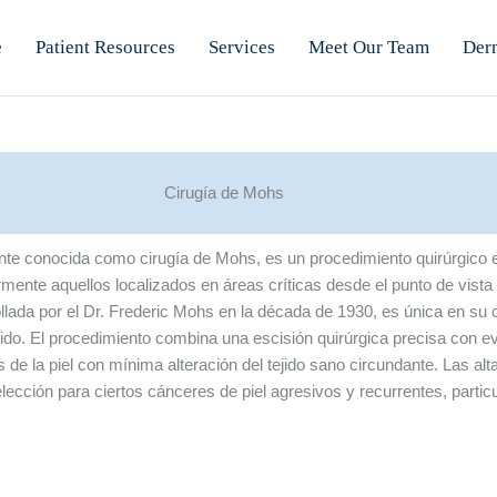
e
Patient Resources
Services
Meet Our Team
Der
Cirugía de Mohs
e conocida como cirugía de Mohs, es un procedimiento quirúrgico es
armente aquellos localizados en áreas críticas desde el punto de vista
ollada por el Dr. Frederic Mohs en la década de 1930, es única en su 
jido. El procedimiento combina una escisión quirúrgica precisa con ev
de la piel con mínima alteración del tejido sano circundante. Las alt
elección para ciertos cánceres de piel agresivos y recurrentes, part