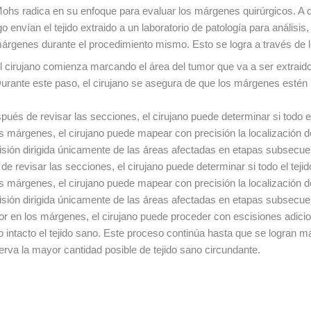
e Mohs radica en su enfoque para evaluar los márgenes quirúrgicos. A d
 envían el tejido extraido a un laboratorio de patología para análisis,
márgenes durante el procedimiento mismo. Esto se logra a través de 
l cirujano comienza marcando el área del tumor que va a ser extra
urante este paso, el cirujano se asegura de que los márgenes estén bi
pués de revisar las secciones, el cirujano puede determinar si todo e
s márgenes, el cirujano puede mapear con precisión la localización 
isión dirigida únicamente de las áreas afectadas en etapas subsecue
e revisar las secciones, el cirujano puede determinar si todo el teji
s márgenes, el cirujano puede mapear con precisión la localización 
isión dirigida únicamente de las áreas afectadas en etapas subsecue
r en los márgenes, el cirujano puede proceder con escisiones adici
 intacto el tejido sano. Este proceso continúa hasta que se logran 
rva la mayor cantidad posible de tejido sano circundante.