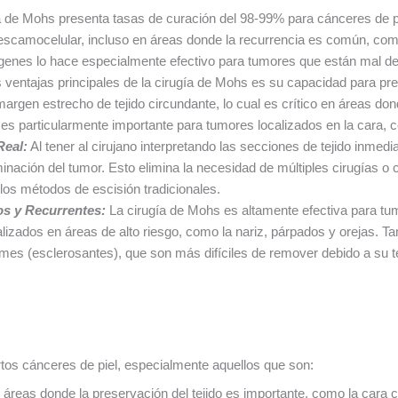
a de Mohs presenta tasas de curación del 98-99% para cánceres de p
scamocelular, incluso en áreas donde la recurrencia es común, como
genes lo hace especialmente efectivo para tumores que están mal def
ventajas principales de la cirugía de Mohs es su capacidad para pres
argen estrecho de tejido circundante, lo cual es crítico en áreas do
es particularmente importante para tumores localizados en la cara, ce
Real:
Al tener al cirujano interpretando las secciones de tejido inmed
inación del tumor. Esto elimina la necesidad de múltiples cirugías o 
os métodos de escisión tradicionales.
os y Recurrentes:
La cirugía de Mohs es altamente efectiva para tu
lizados en áreas de alto riesgo, como la nariz, párpados y orejas. Ta
es (esclerosantes), que son más difíciles de remover debido a su te
tos cánceres de piel, especialmente aquellos que son:
áreas donde la preservación del tejido es importante, como la cara ce