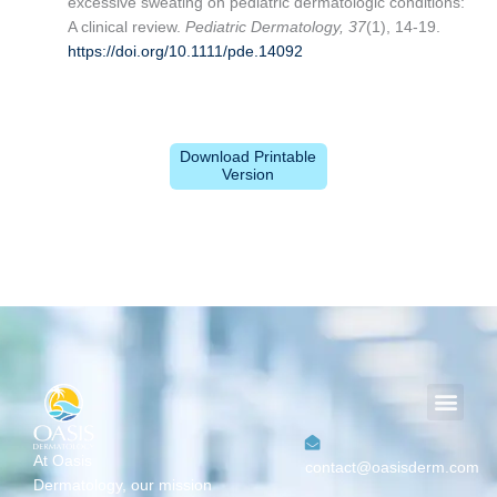
excessive sweating on pediatric dermatologic conditions:
A clinical review.
Pediatric Dermatology, 37
(1), 14-19.
https://doi.org/10.1111/pde.14092
Download Printable
Version
Men
At Oasis
contact@oasisderm.com
Dermatology,
our mission