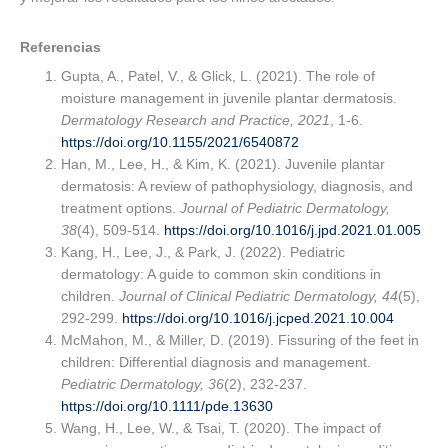
Referencias
Gupta, A., Patel, V., & Glick, L. (2021). The role of
moisture management in juvenile plantar dermatosis.
Dermatology Research and Practice, 2021
, 1-6.
https://doi.org/10.1155/2021/6540872
Han, M., Lee, H., & Kim, K. (2021). Juvenile plantar
dermatosis: A review of pathophysiology, diagnosis, and
treatment options.
Journal of Pediatric Dermatology,
38
(4), 509-514.
https://doi.org/10.1016/j.jpd.2021.01.005
Kang, H., Lee, J., & Park, J. (2022). Pediatric
dermatology: A guide to common skin conditions in
children.
Journal of Clinical Pediatric Dermatology, 44
(5),
292-299.
https://doi.org/10.1016/j.jcped.2021.10.004
McMahon, M., & Miller, D. (2019). Fissuring of the feet in
children: Differential diagnosis and management.
Pediatric Dermatology, 36
(2), 232-237.
https://doi.org/10.1111/pde.13630
Wang, H., Lee, W., & Tsai, T. (2020). The impact of