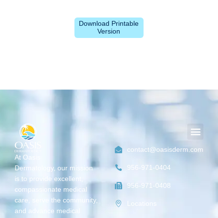
Download Printable
Version
Men
contact@oasisderm.com
At Oasis
956-971-0404
Dermatology,
our mission
is
to provide excellent,
956-971-0408
compassionate medical
care, serve the community,
Locations
and advance medical