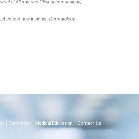
urnal of Allergy and Clinical Immunology,
oaches and new insights.
Dermatology
am
DermIndex
Medical Education
Contact Us