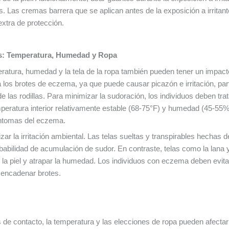
es. Las cremas barrera que se aplican antes de la exposición a irrita
extra de protección.
s: Temperatura, Humedad y Ropa
atura, humedad y la tela de la ropa también pueden tener un impacto
os brotes de eczema, ya que puede causar picazón e irritación, par
de las rodillas. Para minimizar la sudoración, los individuos deben trata
eratura interior relativamente estable (68-75°F) y humedad (45-55%
síntomas del eczema.
zar la irritación ambiental. Las telas sueltas y transpirables hechas
obabilidad de acumulación de sudor. En contraste, telas como la lana 
r la piel y atrapar la humedad. Los individuos con eczema deben evit
esencadenar brotes.
 de contacto, la temperatura y las elecciones de ropa pueden afectar