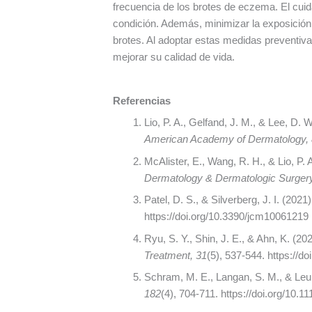
frecuencia de los brotes de eczema. El cuid
condición. Además, minimizar la exposición
brotes. Al adoptar estas medidas preventiv
mejorar su calidad de vida.
Referencias
Lio, P. A., Gelfand, J. M., & Lee, D
American Academy of Dermatology,
McAlister, E., Wang, R. H., & Lio, P.
Dermatology & Dermatologic Surgery
Patel, D. S., & Silverberg, J. I. (202
https://doi.org/10.3390/jcm10061219
Ryu, S. Y., Shin, J. E., & Ahn, K. (2
Treatment, 31
(5), 537-544. https://
Schram, M. E., Langan, S. M., & Leun
182
(4), 704-711. https://doi.org/10.1