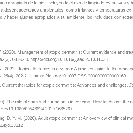
ado apropiado de la piel, incluyendo el uso de limpiadores suaves y 
 a desencadenantes ambientales, como irritantes y temperaturas ext
as y hacer ajustes apropiados a su ambiente, los individuos con ec
. W. (2020). Management of atopic dermatitis: Current evidence and 
 82
(3), 631-640. https://doi.org/10.1016/j.jaad.2019.11.041
 A. (2021). Topical therapies in eczema: A practical guide to the mana
, 25
(4), 202-211. https://doi.org/10.1097/DSS.0000000000000168
1). Current therapies for atopic dermatitis: Advances and challenges.
Jo
020). The role of soap and surfactants in eczema: How to choose the r
doi.org/10.1080/09546634.2019.1665767
g, D. Y. M. (2020). Adult atopic dermatitis: An overview of clinical
111/bjd.18212