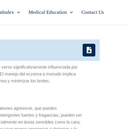
mIndex
Medical Education
Contact Us
 verse significativamente influenciada por
n. El manejo del eczema a menudo implica
ánea y minimizar los brotes.
jabones agresivos, que pueden
etergentes fuertes y fragancias, pueden ser
cialmente en áreas sensibles como la cara,
que sean menos propensos a despojar a la