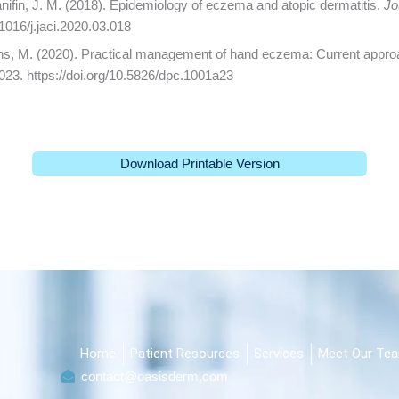
Hanifin, J. M. (2018). Epidemiology of eczema and atopic dermatitis.
Jo
.1016/j.jaci.2020.03.018
nns, M. (2020). Practical management of hand eczema: Current appr
023. https://doi.org/10.5826/dpc.1001a23
Download Printable Version
Home
Patient Resources
Services
Meet Our Te
contact@oasisderm.com