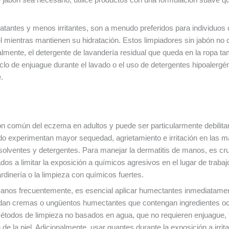
ratantes y menos irritantes, son a menudo preferidos para individuo
el mientras mantienen su hidratación. Estos limpiadores sin jabón no 
nalmente, el detergente de lavandería residual que queda en la ropa tamb
iclo de enjuague durante el lavado o el uso de detergentes hipoalergé
.
n común del eczema en adultos y puede ser particularmente debilitan
o experimentan mayor sequedad, agrietamiento e irritación en las m
solventes y detergentes. Para manejar la dermatitis de manos, es cruci
ados a limitar la exposición a químicos agresivos en el lugar de trab
ardinería o la limpieza con químicos fuertes.
 manos frecuentemente, es esencial aplicar humectantes inmediatam
ndan cremas o ungüentos humectantes que contengan ingredientes oc
métodos de limpieza no basados en agua, que no requieren enjuague, t
ón de la piel. Adicionalmente, usar guantes durante la exposición a irr