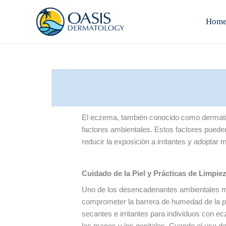
Skip
to
Hom
content
El eczema, también conocido como dermatitis
factores ambientales. Estos factores puede
reducir la exposición a irritantes y adoptar
Cuidado de la Piel y Prácticas de Limpie
Uno de los desencadenantes ambientales m
comprometer la barrera de humedad de la pi
secantes e irritantes para individuos con 
las manos y los genitales. Cuando el uso d