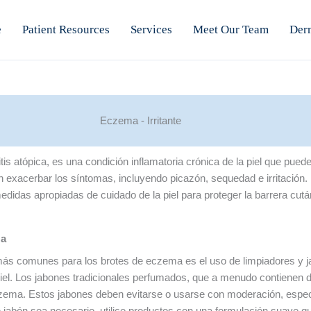
e
Patient Resources
Services
Meet Our Team
Der
Eczema - Irritante
 atópica, es una condición inflamatoria crónica de la piel que puede
n exacerbar los síntomas, incluyendo picazón, sequedad e irritació
 medidas apropiadas de cuidado de la piel para proteger la barrera cut
za
ás comunes para los brotes de eczema es el uso de limpiadores y 
el. Los jabones tradicionales perfumados, que a menudo contienen d
eczema. Estos jabones deben evitarse o usarse con moderación, espe
e jabón sea necesario, utilice productos con una formulación suave 