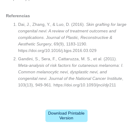
Referencias
Dai, J., Zhang, Y., & Luo, D. (2016).
Skin grafting for large
congenital nevi: A review of treatment outcomes and
complications
.
Journal of Plastic, Reconstructive &
Aesthetic Surgery
, 69(9), 1183-1190.
https://doi.org/10.1016/j.bjps.2016.03.029
Gandini, S., Sera, F., Cattaruzza, M. S., et al. (2011).
Meta-analysis of risk factors for cutaneous melanoma: I.
Common melanocytic nevi, dysplastic nevi, and
congenital nevi
.
Journal of the National Cancer Institute
,
103(13), 949-961. https://doi.org/10.1093/jnci/djr211
Download Printable
Version